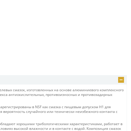
левых смазок, изготовленных на основе алюминиевого комплексного
лекса антиокислительных, противоизносных и противозадирных
регистрированы в NSF как смазка с пищевым допуском H1 для
ся вероятность случайного или технически неизбежного контакта с
бладают хорошими трибологическими характеристиками, работает в
 условиях высокой влажности и в контакте с водой. Композиция смазок