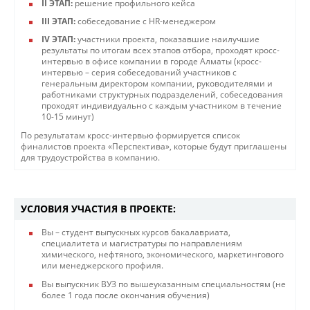
II ЭТАП:
решение профильного кейса
III ЭТАП:
собеседование с HR-менеджером
IV ЭТАП:
участники проекта, показавшие наилучшие
результаты по итогам всех этапов отбора, проходят кросс-
интервью в офисе компании в городе Алматы (кросс-
интервью – серия собеседований участников с
генеральным директором компании, руководителями и
работниками структурных подразделений, собеседования
проходят индивидуально с каждым участником в течение
10-15 минут)
По результатам кросс-интервью формируется список
финалистов проекта «Перспектива», которые будут приглашены
для трудоустройства в компанию.
​​УСЛОВИЯ УЧАСТИЯ В ПРОЕКТЕ:
Вы – студент выпускных курсов бакалавриата,
специалитета и магистратуры по направлениям
химического, нефтяного, экономического, маркетингового
или менеджерского профиля.
Вы выпускник ВУЗ по вышеуказанным специальностям (не
более 1 года после окончания обучения)